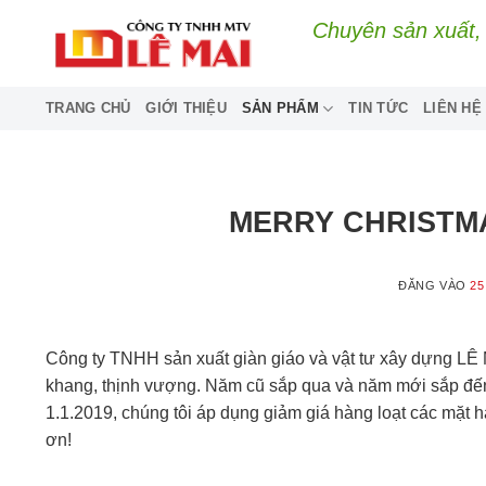
Bỏ
Chuyên sản xuất, 
qua
nội
dung
TRANG CHỦ
GIỚI THIỆU
SẢN PHẨM
TIN TỨC
LIÊN HỆ
MERRY CHRISTM
ĐĂNG VÀO
25
Công ty TNHH sản xuất giàn giáo và vật tư xây dựng LÊ 
khang, thịnh vượng. Năm cũ sắp qua và năm mới sắp đến
1.1.2019, chúng tôi áp dụng giảm giá hàng loạt các mặt hà
ơn!