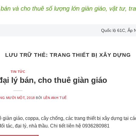
bán và cho thuê số lượng lớn giàn giáo, vật tư, tr
Quốc lộ 61C, Ấp 
LƯU TRỮ THẺ:
TRANG THIẾT BỊ XÂY DỰNG
TIN TỨC
đại lý bán, cho thuê giàn giáo
NG MƯỜI MỘT, 2018
BỞI
LÊN ANH TUẾ
ê giàn giáo, coppa, cây chống, các trang thiết bị xây dựng tại cá
i tác, đại lý, nhà thầu. Chi tiết liên hệ 0936280981