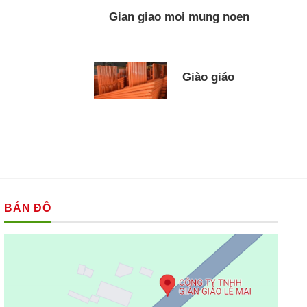
Gian giao moi mung noen
Giào giáo
BẢN ĐỒ