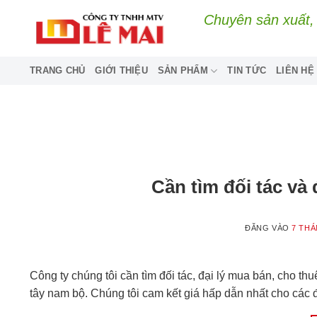
Bỏ
Chuyên sản xuất, 
qua
nội
dung
TRANG CHỦ
GIỚI THIỆU
SẢN PHẨM
TIN TỨC
LIÊN HỆ
Cần tìm đối tác và 
ĐĂNG VÀO
7 THÁ
Công ty chúng tôi cần tìm đối tác, đại lý mua bán, cho thu
tây nam bộ. Chúng tôi cam kết giá hấp dẫn nhất cho các đố